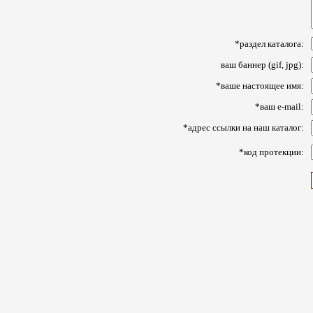
*раздел каталога:
ваш баннер (gif, jpg):
*ваше настоящее имя:
*ваш e-mail:
*адрес ссылки на наш каталог:
*код протекции: